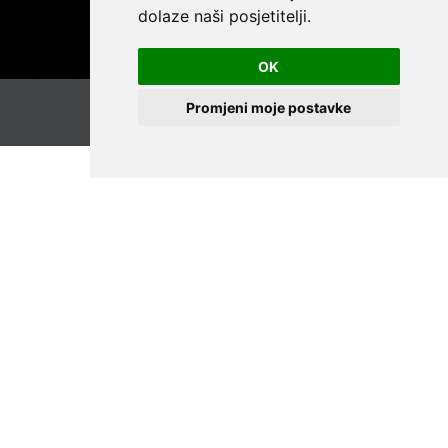
dolaze naši posjetitelji.
OK
Promjeni moje postavke
TIJELA UPRAVLJANJA
Popis osnivača
Kliknite za otvaranje dokumenta s popisom osnivača
udruge.